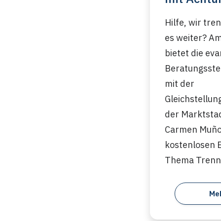
Hilfe, wir tr
es weiter? A
bietet die ev
Beratungsstel
mit der
Gleichstellu
der Marktsta
Carmen Muñoz
kostenlosen 
Thema Trenn
Me