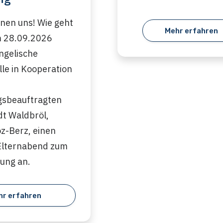
ennen uns! Wie geht
Mehr erfahren
m 28.09.2026
angelische
le in Kooperation
ngsbeauftragten
dt Waldbröl,
-Berz, einen
Elternabend zum
ung an.
hr erfahren